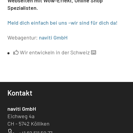
Webseiten mit Wow-Effekt, Online Shop
Spezialisten.
Meld dich einfach bei uns –wir sind für dich da!
Webagentur:
naviti GmbH
Wir entwickeln in der Schweiz ⌨️
Kontakt
naviti GmbH
Eichweg 4a
CH - 5742 Kölliken