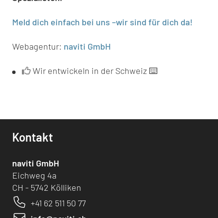
Meld dich einfach bei uns –wir sind für dich da!
Webagentur:
naviti GmbH
Wir entwickeln in der Schweiz ⌨️
Kontakt
naviti GmbH
Eichweg 4a
CH - 5742 Kölliken
+41 62 511 50 77